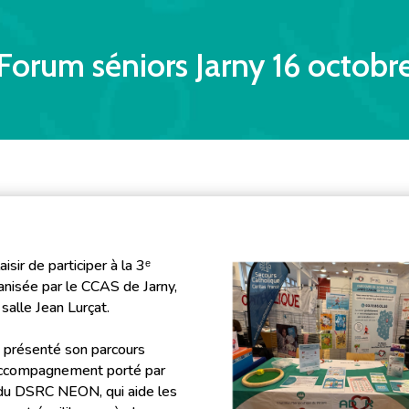
Forum séniors Jarny 16 octobr
sir de participer à la 3ᵉ
anisée par le CCAS de Jarny,
salle Jean Lurçat.
 présenté son parcours
d’accompagnement porté par
i du DSRC NEON, qui aide les